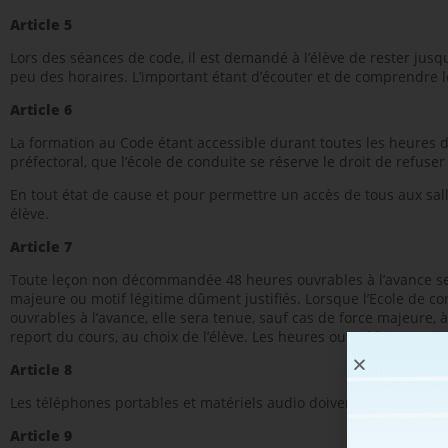
Article 5
Lors des séances de code, il est demandé à l’élève de rester jusqu
peu des horaires. L’important étant d’écouter et de comprendre l
Article 6
La formation au Code étant accessible durant toutes les heures d’
préfectoral, que l’école de conduite se réserve le droit de refuser l’
En tout état de cause et pour permettre un accès de tous aux sal
élève.
Article 7
Toute leçon non décommandée 48 heures ouvrables à l’avance sera 
majeure ou motif légitime dûment justifiés. Lorsque l’Ecole de con
ouvrables à l’avance, elle sera tenue, sauf cas de force majeure, 
report du cours, au choix de l’élève. Les heures ouvrables mentio
Article 8
Les téléphones portables et matériels audio doivent être éteints
Article 9