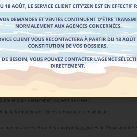
 un élève ou candidat est formellement interdit.
sposition sur la porte de l’École de Conduite City’Zen (annulation 
. Il devra en prendre le plus grand soin car la présence de celui-ci 
En cas de non présentation du livret aux forces de l’ordre, les co
 l’école de conduite City’Zen. Les cours théoriques comprennent des
t diplômé. Les entraînements au code peuvent se faire en salle ou
uite et pour déterminer l’objectif de travail
ivi de la formation de l’élève au bureau ou en véhicule.
ouchon ou autres) et/ou des choix pédagogiques de l’enseignant de