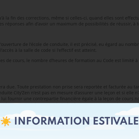
’à la fin des corrections, même si celles-ci, quand elles sont effec
es réponses afin d’avoir un maximum de possibilités de réussir, à
ouverture de l’école de conduite, il est précisé, eu égard au nombre
accès à la salle de code si l’effectif est atteint.
les de cours, le nombre d’heures de formation au Code est limité 
due. Toute prestation non prise sera reportée et facturée au tari
duite City’Zen n’est pas en mesure d’assurer une leçon et si elle n
à lui fournir une contrepartie financière égale à la leçon de cours 
nnées audit article s’entendent des heures courant sur des jours d’
 en leçon de conduite et pendant les séances de code.