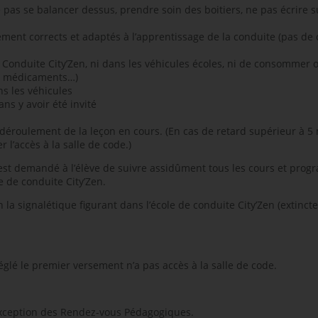
 pas se balancer dessus, prendre soin des boitiers, ne pas écrire sur
ment corrects et adaptés à l’apprentissage de la conduite (pas de
de Conduite City’Zen, ni dans les véhicules écoles, ni de consomme
ue, médicaments…)
ns les véhicules
ans y avoir été invité
déroulement de la leçon en cours. (En cas de retard supérieur à 5 
 l’accès à la salle de code.)
 est demandé à l’élève de suivre assidûment tous les cours et progr
e de conduite City’Zen.
a signalétique figurant dans l’école de conduite City’Zen (extinct
églé le premier versement n’a pas accès à la salle de code.
’exception des Rendez-vous Pédagogiques.