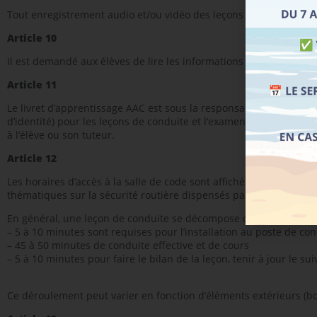
Tout enregistrement audio et/ou vidéo des leçons et examens par
Article 10
Il est demandé aux élèves de lire les informations mises à leur di
Article 11
Le livret d’apprentissage AAC est sous la responsabilité de l’élève
d’identité) pour les leçons de conduite et l’examen de conduite. 
à l’élève ou son tuteur.
Article 12
Les horaires d’accès à la salle de code sont affichés au sein de
thématiques sur la sécurité routière dispensés par un enseignan
En général, une leçon de conduite se décompose comme ceci :
– 5 à 10 minutes sont requises pour l’installation au poste de cond
– 45 à 50 minutes de conduite effective et de cours
– 5 à 10 minutes pour faire le bilan de la leçon, tenir à jour le su
Ce déroulement peut varier en fonction d’éléments extérieurs (b