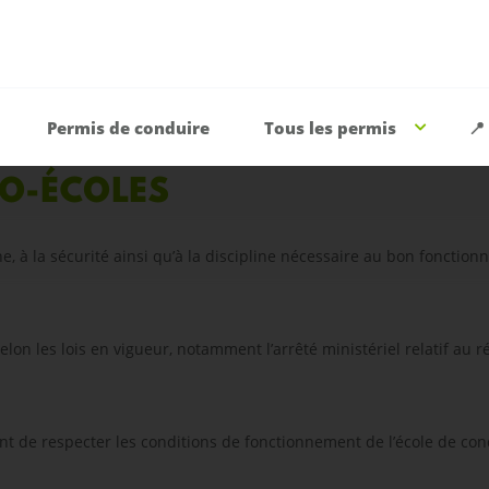
Permis de conduire
Tous les permis
📍
TO-ÉCOLES
ne, à la sécurité ainsi qu’à la discipline nécessaire au bon fonctio
lon les lois en vigueur, notamment l’arrêté ministériel relatif au r
ent de respecter les conditions de fonctionnement de l’école de condu
n