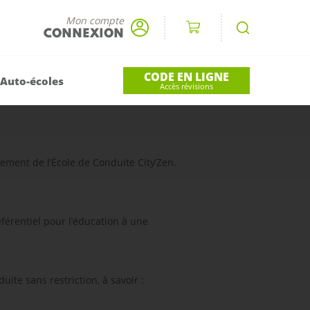
Mon compte
CONNEXION
CODE EN LIGNE
 Auto-écoles
Accès révisions
nnement de l’École de Conduite City’Zen.
éférentiel pour l’éducation à une
ite sans restriction, à savoir :