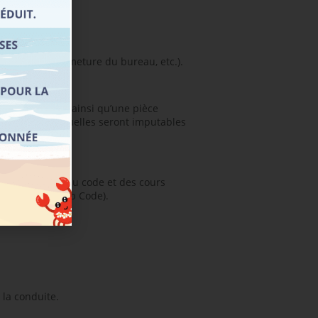
des séances, fermeture du bureau, etc.).
est obligatoire (ainsi qu’une pièce
nséquences éventuelles seront imputables
 entraînements au code et des cours
 à distance (Web Code).
 la conduite.