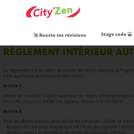
Stage code 💻
🚀 Booste tes révisions
RÉGLEMENT INTÉRIEUR AU
Ce règlement a pour objet de définir les règles relatives à l’hygiè
Il est applicable à l’ensemble des élèves.
Article 1
L’école de conduite City’Zen applique les règles d’enseignement se
motricité citoyenne (REMC) en vigueur depuis le 01/07/2014.
Article 2
Tous les élèves inscrits dans l’École de Conduite City’Zen se doiv
– Respect des horaires d’ouverture de l’école de conduite City’Ze
– Respect envers le personnel de l’École de Conduite City’Zen