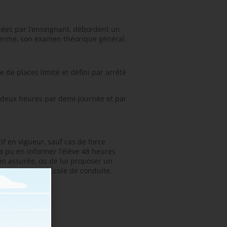
tuées par l’enseignant, débordent un
 terme, son examen théorique général.
 de places limité et défini par arrêté
à deux heures par demi-journée et par
f en vigueur, sauf cas de force
’a pu en informer l’élève 48 heures
non assurée, ou de lui proposer un
ouverture de l’École de conduite.