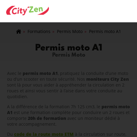
»
Formations
»
Permis Moto
»
Permis moto A1
Permis moto A1
Permis Moto
Avec le
permis moto A1
, pratiquez la conduite d’une moto
ou d’un scooter en toute sécurité. Nos
moniteurs City Zen
sont là pour vous aider à appréhender la circulation en 2
roues et ainsi vous sentir à l’aise dans votre conduite au
quotidien.
A la différence de la formation 7h 125 cm3, le
permis moto
A1
est une formation complète pour conduire un 2 roues et
comporte
20h de formation
avec un moniteur dédié à
votre accompagnement.
Du
code de la route moto ETM
à la circulation sur route,