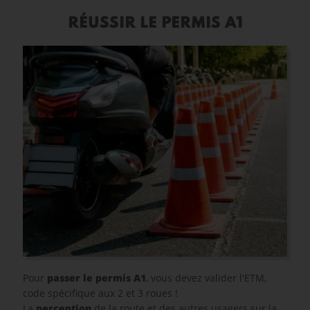
RÉUSSIR LE PERMIS A1
Pour
passer le permis A1
, vous devez valider l'ETM,
code spécifique aux 2 et 3 roues !
La
perception
de la route et des autres usagers sur la