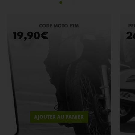
CODE MOTO ETM
PE
19,90
€
2
AJOUTER AU PANIER