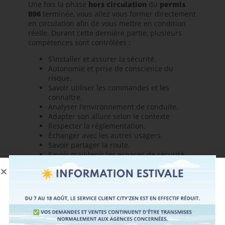
Une fois la phase
hors circulation
du
permis
B96
terminée, vous allez vous former directement
en circulation afin de vous mettre en condition
réelle. Durant cette dernière partie, plusieurs
compétences sont contrôlées :
S’installer et assurer la sécurité.
Autonomie et prise de conscience du
risque.
Savoir utiliser les commandes et les
connaître.
Analyser l’environnement de conduite.
Adapter son allure selon le contexte
Respecter la réglementation.
Échanger avec les autres usagers.
Savoir partager la route.
Savoir maintenir les espaces de sécurité.
PASSER LE PERMIS
FICHE DÉROULÉ EXAMEN