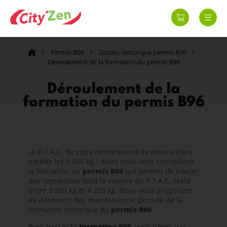
»
»
»
Permis B96
Guides remorque permis B96
Déroulement de la formation du permis B96
Déroulement de la
formation du permis B96
Le P.T.A.C. de votre remorque et de votre voiture
excède les 3 500 kg ? Alors nous vous conseillons
la formation au
permis B96
qui permet de tracter
des remorques dont la somme du P.T.A.C. reste
entre 3 500 kg et 4 250 kg. Nous vous proposons
de découvrir dès maintenant le déroulé de la
formation remorque du
permis B96
.
Pour passer la
formation B96
, vous n’êtes pas