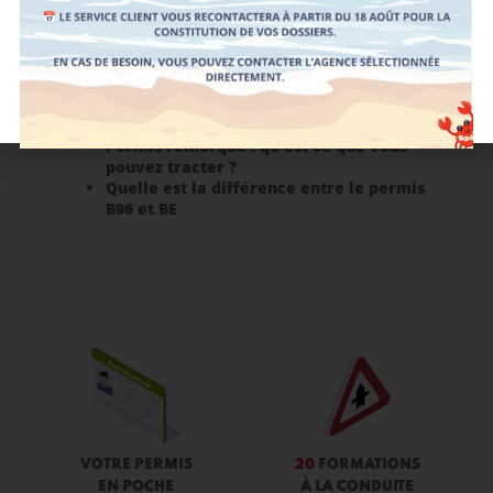
Pour continuer à préparer votre formation au
permis remorque
, d’autres guides sont en lien
avec le
permis B96
:
Documents nécessaires au permis B96
Permis remorque : qu’est-ce que vous
pouvez tracter ?
Quelle est la différence entre le permis
B96 et BE
VOTRE PERMIS
20
FORMATIONS
EN POCHE
À LA CONDUITE