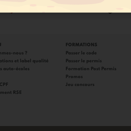
90
AGENCES POUR
VOUS ACCOMPAGNER
U
FORMATIONS
mmes-nous ?
Passer le code
ations et label qualité
Passer le permis
es auto-écoles
Formation Post Permis
Promos
 CPF
Jeu concours
ment RSE