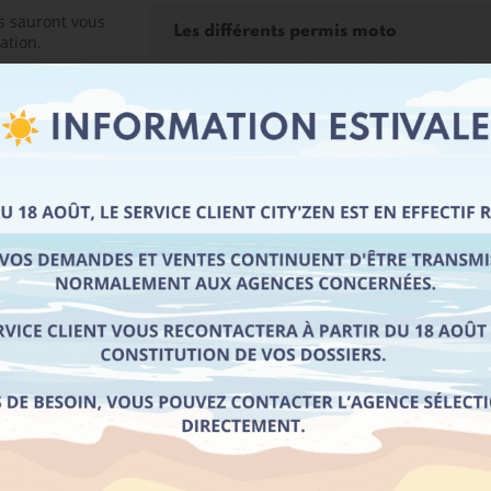
es sauront vous
Les différents permis moto
ation.
Qui doit passer le permis 125 cm3 ?
Les différences entre le permis A1 et
L'équipement moto et scooter : tenue
Comment se passe la formation scoot
Documents obligatoires pour le perm