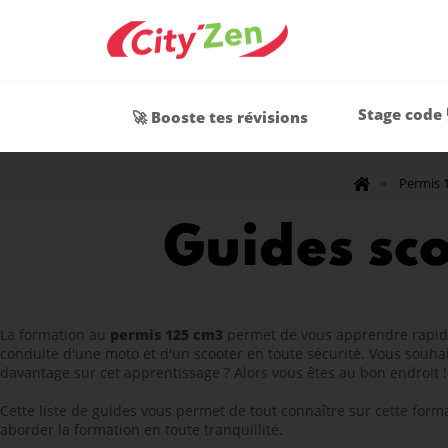
Stage code 
🚀 Booste tes révisions
»
Permis 
Guides sc
La formation au
permis 125 cm3
permet de vous apprendre rapid
conduite d'une moto et d'un scooter en toute sécurité. Vous souhai
davantage sur cet apprentissage ? Alors vous êtes au bon endroit !
Cette liste de guides vous permet de tout connaître sur cette forma
aborder la formation en toute tranquillité.