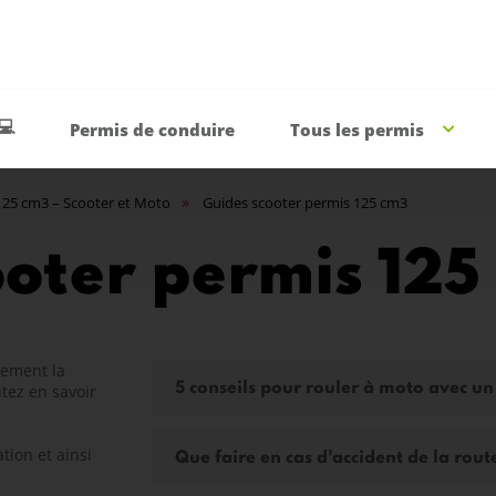
💻
Permis de conduire
Tous les permis
»
125 cm3 – Scooter et Moto
Guides scooter permis 125 cm3
ooter permis 125
ement la
5 conseils pour rouler à moto avec u
tez en savoir
tion et ainsi
Que faire en cas d'accident de la rout