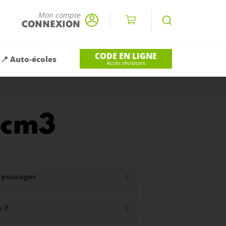
Mon compte
CONNEXION
CODE EN LIGNE
📍 Auto-écoles
Accès révisions
 cm3
n passager
e ?