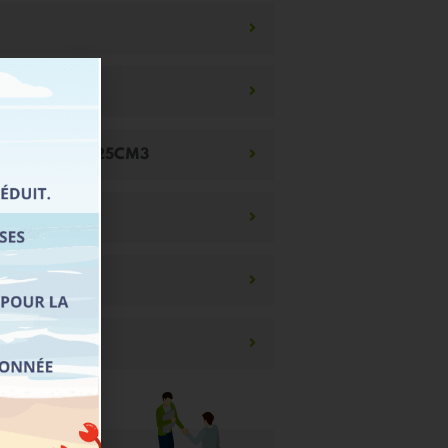
 la formation 125CM3
 obligatoire
er 125 cm3 ?
is 125 cm3