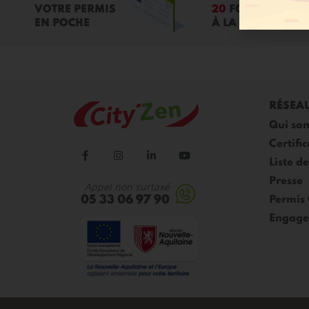
VOTRE PERMIS
20
FORMATIONS
EN POCHE
À LA CONDUITE
RÉSEA
Qui so
Certific
Liste d
Presse
Appel non surtaxé
05 33 06 97 90
Permis
Engage