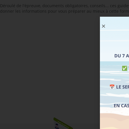
Déroulé de l'épreuve, documents obligatoires, conseils... ces guid
donner les informations pour vous préparer au mieux à cette form