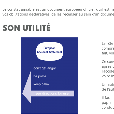
Le constat amiable est un document européen officiel, qu’il est n
vos obligations déclaratives, de les recenser au sein d’un docume
SON UTILITÉ
Le rôl
compren
fait, v
Ce cons
après c
l’accid
voire 
Un autr
de l’au
Il faut
papier 
conduc