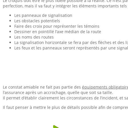
Le croquis doit être le plus fidèle possible à la réalité. Ce n’est p
perfection, mais il va faut y intégrer les éléments importants tels
Les panneaux de signalisation
Les obstacles potentiels
Faire des croix pour représenter les témoins
Dessiner en pointillé l’axe médian de la route
Les noms des routes
La signalisation horizontale se fera par des flèches et des l
Les feux et les panneaux seront représentés par une signali
Le constat amiable ne fait pas partie des
équipements obligatoir
l’assurance après un accrochage, quelle que soit sa taille.
Il permet d’établir clairement les circonstances de l’incident, et sa
Il faut penser à mettre le plus de détails possible afin de compre