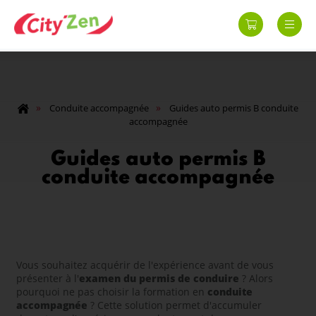
»
»
Conduite accompagnée
Guides auto permis B conduite
accompagnée
Guides auto permis B
conduite accompagnée
Vous souhaitez acquérir de l'expérience avant de vous
présenter à l'
examen du permis de conduire
? Alors
pourquoi ne pas choisir la formation en
conduite
accompagnée
? Cette solution permet d'accumuler