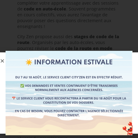
compléter votre apprentissage avec des sessions
de
code en auto-école
. Souvent programmées
en cours collectifs, vous aurez l’avantage de
pouvoir poser des questions directement aux
enseignants !
City Zen propose aussi des
stages de code de la
route
. Organisés par les auto-écoles, vous
pourrez réviser le
code de la route en mode
accéléré
sur plusieurs jours. Les stages de code
peuvent être un complément de révision à faire
juste avant de passer l’examen.
Même si vous avez l’habitude de réviser en ligne,
nos équipes sont disponibles partout en France
dans les
auto-écoles City Zen
pour vous
conseiller et vous aider à apprendre le code.
7 - SE PRÉPARER POUR LE
JOUR DE L'EXAMEN
La préparation à l’examen est indispensable pour