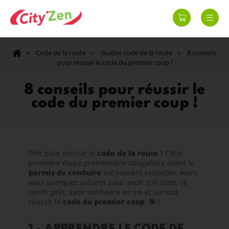
»
»
»
Code de la route
Guides code de la route
8 conseils
pour réussir le code du premier coup !
8 conseils pour réussir le
code du premier coup !
Prêt pour réussir le
code de la route
? Cette
première étape préliminaire obligatoire avant le
permis de conduire
est souvent redoutée. Alors
voici quelques astuces pour avoir son code, se
sentir prêt, avoir confiance en soi et surtout
réussir le
code du premier coup
🎯
!