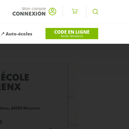
Mon compte
CONNEXION
CODE EN LIGNE
📍 Auto-écoles
Accès révisions
-ÉCOLE
RENX
arthou, 64150 Mourenx
S