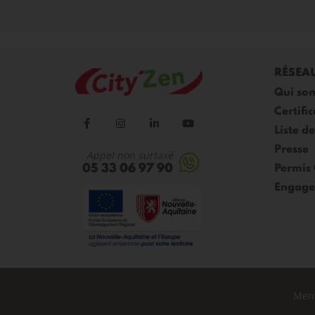
RÉSEA
Qui so
Certific
Liste d
Presse
Appel non surtaxé
05 33 06 97 90
Permis
Engage
Ment