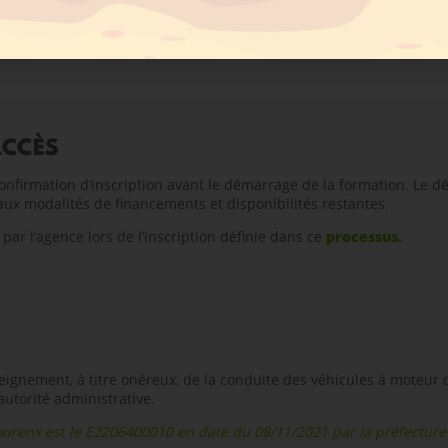
iplômés vous suivent jusqu’à la réussite de votre permis B en boit
esure et confiez la gestion administrative à votre agence. Inscri
ACCÈS
onfirmation d’inscription avant le démarrage de la formation. Le dél
aux modalités de financements et disponibilités restantes.
ar l’agence lors de l’inscription définie dans ce
processus.
ignement, à titre onéreux, de la conduite des véhicules à moteur 
autorité administrative.
urenx est le E2206400010
en date du 08/11/2021 par la préfecture