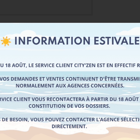
+ de 2000 questions et vidéos en ligne. Et pour une formation com
 en ligne est inclus dans tous les Packs City’Zen.
NDUITE
 vos heures de conduite simplement et sans vous déplacer.
r et de vous former au permis voiture, permis moto et permis remo