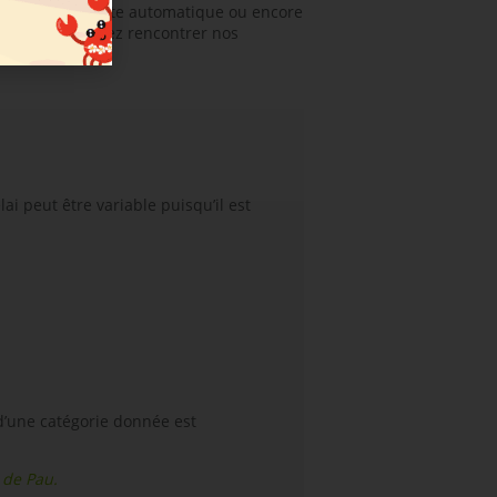
e manuelle ou boite automatique ou encore
vez-vous et venez rencontrer nos
ai peut être variable puisqu’il est
d’une catégorie donnée est
 de Pau.