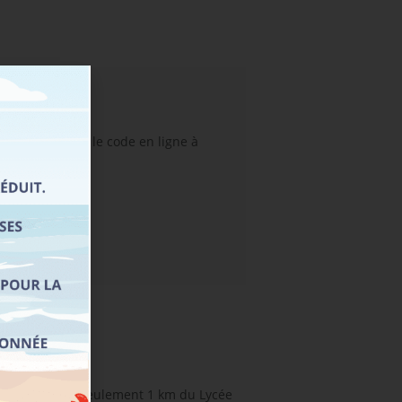
plète, révisez le code en ligne à
rque. Située à seulement 1 km du Lycée