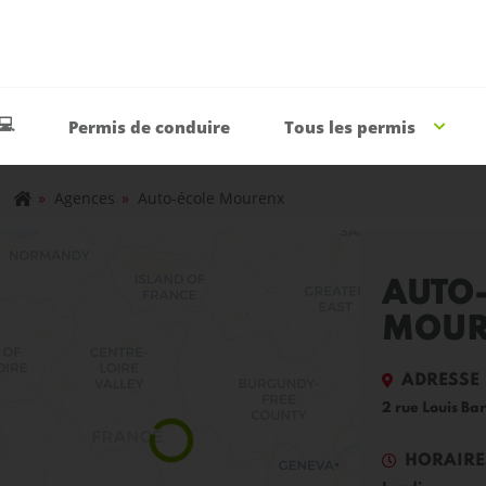
💻
Permis de conduire
Tous les permis
»
Agences
»
Auto-école Mourenx
AUTO
MOU
ADRESSE
2 rue Louis B
HORAIRE