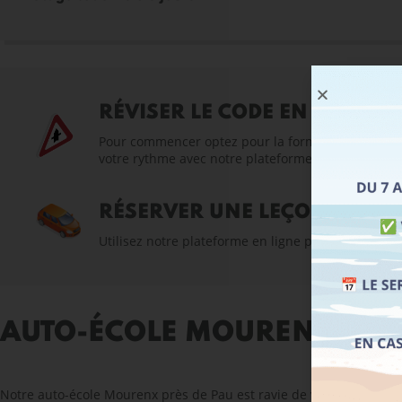
RÉVISER LE CODE EN LIGNE
Pour commencer optez pour la formule simple avec 
votre rythme avec notre plateforme dédiée. Le code
RÉSERVER UNE LEÇON DE CO
Utilisez notre plateforme en ligne pour planifier
AUTO-ÉCOLE MOURENX
Notre auto-école Mourenx près de Pau est ravie de vous accueilli