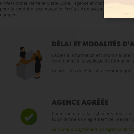
Professionnel Pierre et Marie Curie, l’agence et nos formateurs d
pour la conduite accompagnée. Profitez d’un accompagnement sur m
équipes.
DÉLAI ET MODALITÉS D'
L’accès à la formation est soumis à une c
conditionné à la typologie de formation, 
La précision du délai sera communiquée p
AGENCE AGRÉÉE
Conformément à la règlementation, l’ense
subordonné à un agrément délivré par l’
Le numéro d’agrément de l’agence de Mo