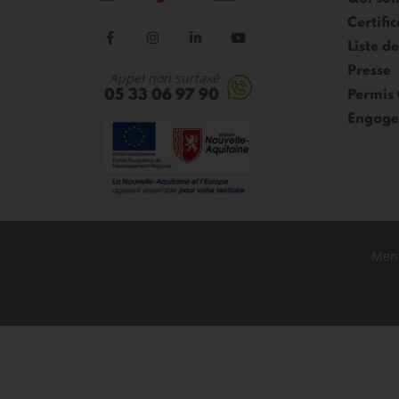
Certific
Liste d
Presse
Appel non surtaxé
05 33 06 97 90
Permis
Engage
Ment