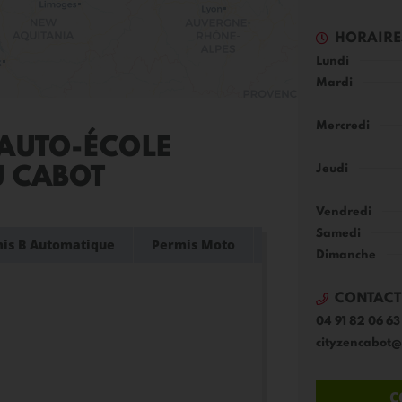
HORAIRE
Lundi
Mardi
Mercredi
AUTO-ÉCOLE
Jeudi
U CABOT
Vendredi
Samedi
is B Automatique
Permis Moto
Dimanche
CONTACT
04 91 82 06 63
cityzencabot@l
C