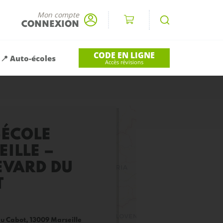
Mon compte
CONNEXION
CODE EN LIGNE
📍 Auto-écoles
Accès révisions
-ÉCOLE
ILLE –
EVARD DU
T
u Cabot, 13009 Marseille