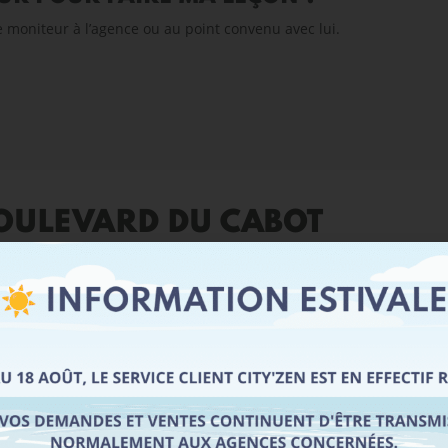
re moniteur à l’agence ou au point convenu avec lui.
BOULEVARD DU CABOT
ndissement entre les quartiers de la Panouse, la Mazargues, la Sain
us former au permis de conduire et au code de la route. Les ense
d’obteniir votre permis B.