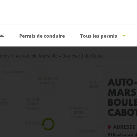
💻
Permis de conduire
Tous les permis
nces
»
Auto-école Marseille – Boulevard du Cabot
AUTO
MARSE
BOUL
CABO
ADRESSE
81 Boulevard d