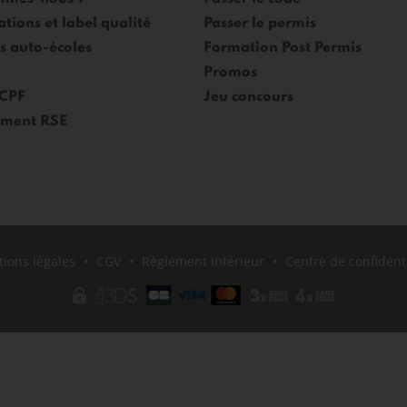
ations et label qualité
Passer le permis
es auto-écoles
Formation Post Permis
Promos
 CPF
Jeu concours
ment RSE
ions légales
CGV
Règlement intérieur
Centre de confidenti