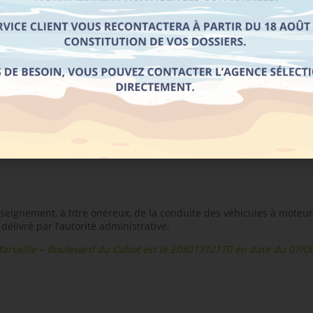
'ACCÈS
 confirmation d’inscription avant le démarrage de la formation. Le d
typologie de formation, aux modalités de financements et disponibil
par l’agence lors de l’inscription définie dans ce
processus.
seignement, à titre onéreux, de la conduite des véhicules à moteur
livré par l’autorité administrative.
arseille – Boulevard du Cabot est le E0801312170
en date du 07/06