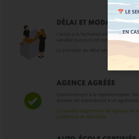
DÉLAI ET MODALITÉS D
L’accès à la formation est soumis à une
variable puisqu’il est conditionné à la 
La précision du délai sera communiquée 
AGENCE AGRÉÉE
Conformément à la règlementation, l’en
donnée est subordonné à un agrément dé
Le numéro d’agrément de l’agence de M
préfecture de Marseille.