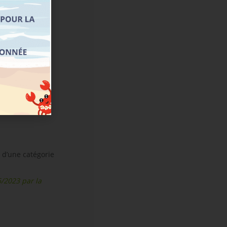
élai peut être
ités restantes.
 d’une catégorie
/2023 par la