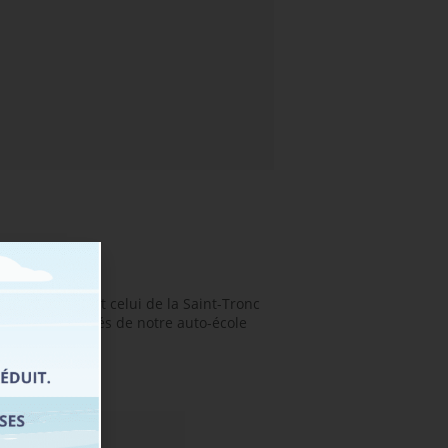
te-Marguerite et celui de la Saint-Tronc
ignants diplômés de notre auto-école