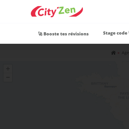
Stage code 
🚀 Booste tes révisions
»
Age
+
−