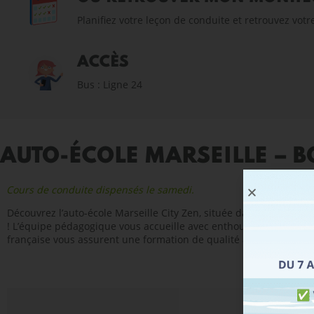
Planifiez votre leçon de conduite et retrouvez vot
ACCÈS
Bus : Ligne 24
AUTO-ÉCOLE MARSEILLE – 
Cours de conduite dispensés le samedi.
Découvrez l’auto-école Marseille City Zen, située dans le 9e arro
! L’équipe pédagogique vous accueille avec enthousiasme pour vo
française vous assurent une formation de qualité afin de réussir 