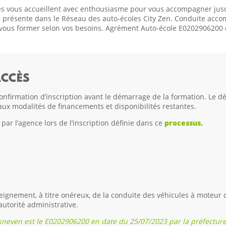
és vous accueillent avec enthousiasme pour vous accompagner jusq
e présente dans le Réseau des auto-écoles City Zen. Conduite acco
ous former selon vos besoins. Agrément Auto-école E0202906200 
ACCÈS
onfirmation d’inscription avant le démarrage de la formation. Le dél
aux modalités de financements et disponibilités restantes.
ar l’agence lors de l’inscription définie dans ce
processus.
ignement, à titre onéreux, de la conduite des véhicules à moteur 
autorité administrative.
sneven est le E0202906200
en date du 25/07/2023 par la préfecture